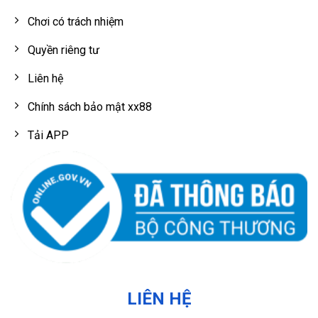
Chơi có trách nhiệm
Quyền riêng tư
Liên hệ
Chính sách bảo mật xx88
Tải APP
LIÊN HỆ