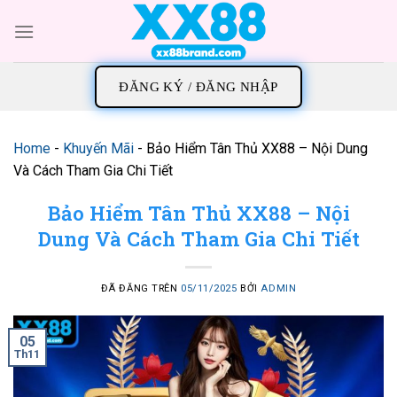
Chuyển
đến
nội
dung
ĐĂNG KÝ / ĐĂNG NHẬP
Home
-
Khuyến Mãi
-
Bảo Hiểm Tân Thủ XX88 – Nội Dung
Và Cách Tham Gia Chi Tiết
Bảo Hiểm Tân Thủ XX88 – Nội
Dung Và Cách Tham Gia Chi Tiết
ĐÃ ĐĂNG TRÊN
05/11/2025
BỞI
ADMIN
05
Th11