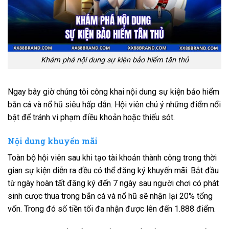
Khám phá nội dung sự kiện bảo hiểm tân thủ
Ngay bây giờ chúng tôi công khai nội dung sự kiện bảo hiểm
bắn cá và nổ hũ siêu hấp dẫn. Hội viên chú ý những điểm nổi
bật để tránh vi phạm điều khoản hoặc thiếu sót.
Nội dung khuyến mãi
Toàn bộ hội viên sau khi tạo tài khoản thành công trong thời
gian sự kiện diễn ra đều có thể đăng ký khuyến mãi. Bắt đầu
từ ngày hoàn tất đăng ký đến 7 ngày sau người chơi có phát
sinh cược thua trong bắn cá và nổ hũ sẽ nhận lại 20% tổng
vốn. Trong đó số tiền tối đa nhận được lên đến 1.888 điểm.