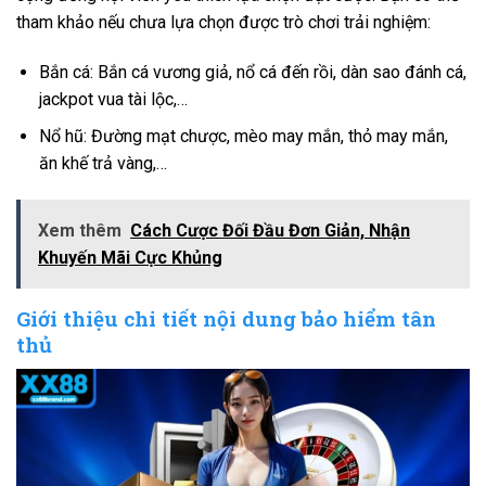
tham khảo nếu chưa lựa chọn được trò chơi trải nghiệm:
Bắn cá: Bắn cá vương giả, nổ cá đến rồi, dàn sao đánh cá,
jackpot vua tài lộc,…
Nổ hũ: Đường mạt chược, mèo may mắn, thỏ may mắn,
ăn khế trả vàng,…
Xem thêm
Cách Cược Đối Đầu Đơn Giản, Nhận
Khuyến Mãi Cực Khủng
Giới thiệu chi tiết nội dung bảo hiểm tân
thủ