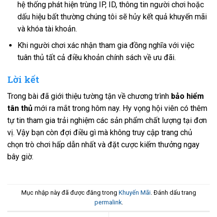
hệ thống phát hiện trùng IP, ID, thông tin người chơi hoặc
dấu hiệu bất thường chúng tôi sẽ hủy kết quả khuyến mãi
và khóa tài khoản.
Khi người chơi xác nhận tham gia đồng nghĩa với việc
tuân thủ tất cả điều khoản chính sách về ưu đãi.
Lời kết
Trong bài đã giới thiệu tường tận về chương trình
bảo hiểm
tân thủ
mới ra mắt trong hôm nay. Hy vọng hội viên có thêm
tự tin tham gia trải nghiệm các sản phẩm chất lượng tại đơn
vị. Vậy bạn còn đợi điều gì mà không truy cập trang chủ
chọn trò chơi hấp dẫn nhất và đặt cược kiếm thưởng ngay
bây giờ.
Mục nhập này đã được đăng trong
Khuyến Mãi
. Đánh dấu trang
permalink
.