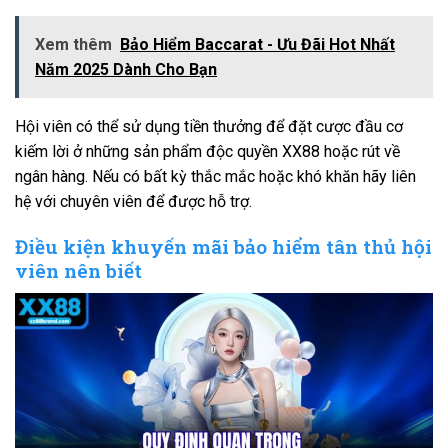
Xem thêm
Bảo Hiểm Baccarat - Ưu Đãi Hot Nhất
Năm 2025 Dành Cho Bạn
Hội viên có thể sử dụng tiền thưởng để đặt cược đầu cơ
kiếm lời ở những sản phẩm độc quyền XX88 hoặc rút về
ngân hàng. Nếu có bất kỳ thắc mắc hoặc khó khăn hãy liên
hệ với chuyên viên để được hỗ trợ.
Điều kiện khuyến mãi bảo hiểm tân thủ hội
viên nên biết