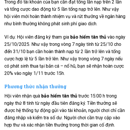
Trong đó tài khoản của bạn cần đạt tổng lần nạp trên 2 lần
và tổng cược dao động từ 5 lần tổng nạp trở lên. Như vậy
hội viên mới hoàn thành nhiệm vụ và rút thưởng về ngân hàng
như bình thường không phát sinh phí giao dịch.
Ví dụ: Hội viên đăng ký tham gia
bảo hiểm tân thủ
vào ngày
25/10/2025. Như vậy trong vòng 7 ngày tính từ 25/10 cho
đến 31/10 bạn cần hoàn thành nạp từ 2 lần trở lên và tổng
cược hợp lệ từ 5 lần trở lên. Như vậy trong vòng 7 ngày nếu
có phát sinh thua tại bắn cá – nổ hũ, bạn sẽ nhận hoàn cược
20% vào ngày 1/11 trước 15h.
Phương thức nhận thưởng
Hội viên nhận quà
bảo hiểm tân thủ
trước 15:00 h trong
ngày thứ 8 tính từ ngày đầu tiên đăng ký. Tiền thưởng sẽ
được hệ thống tự động gửi vào tài khoản, người chơi chỉ cần
đăng nhập và kiểm tra số dư. Người chơi cần truy cập vào
hợp thư và xác nhận tiền thưởng trong thời gian cố định.