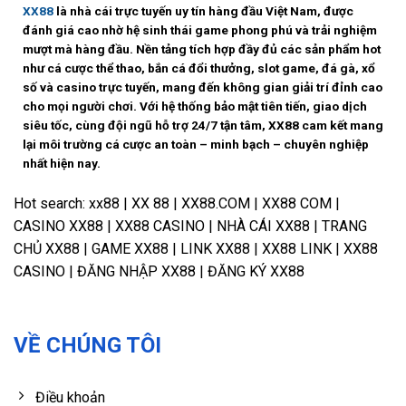
XX88
là nhà cái trực tuyến uy tín hàng đầu Việt Nam, được
đánh giá cao nhờ hệ sinh thái game phong phú và trải nghiệm
mượt mà hàng đầu. Nền tảng tích hợp đầy đủ các sản phẩm hot
như cá cược thể thao, bắn cá đổi thưởng, slot game, đá gà, xổ
số và casino trực tuyến, mang đến không gian giải trí đỉnh cao
cho mọi người chơi. Với hệ thống bảo mật tiên tiến, giao dịch
siêu tốc, cùng đội ngũ hỗ trợ 24/7 tận tâm, XX88 cam kết mang
lại môi trường cá cược an toàn – minh bạch – chuyên nghiệp
nhất hiện nay.
Hot search: xx88 | XX 88 | XX88.COM | XX88 COM |
CASINO XX88 | XX88 CASINO | NHÀ CÁI XX88 | TRANG
CHỦ XX88 | GAME XX88 | LINK XX88 | XX88 LINK | XX88
CASINO | ĐĂNG NHẬP XX88 | ĐĂNG KÝ XX88
VỀ CHÚNG TÔI
Điều khoản