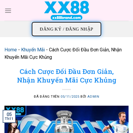
Chuyển
đến
nội
dung
ĐĂNG KÝ / ĐĂNG NHẬP
Home
-
Khuyến Mãi
-
Cách Cược Đối Đầu Đơn Giản, Nhận
Khuyến Mãi Cực Khủng
Cách Cược Đối Đầu Đơn Giản,
Nhận Khuyến Mãi Cực Khủng
ĐÃ ĐĂNG TRÊN
05/11/2025
BỞI
ADMIN
05
Th11