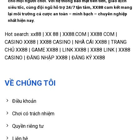
cho mọi người chơi. Với hệ thống bảo mật tiên tiến, giao dịch
siêu tốc, cùng đội ngũ hỗ trợ 24/7 tận tâm, XX88 cam kết mang
lại môi trường cá cược an toàn – minh bạch – chuyên nghiệp
nhất hiện nay.
Hot search: xx88 | XX 88 | XX88.COM | XX88 COM |
CASINO XX88 | XX88 CASINO | NHÀ CÁI XX88 | TRANG
CHỦ XX88 | GAME XX88 | LINK XX88 | XX88 LINK | XX88
CASINO | ĐĂNG NHẬP XX88 | ĐĂNG KÝ XX88
VỀ CHÚNG TÔI
Điều khoản
Chơi có trách nhiệm
Quyền riêng tư
Liên hệ