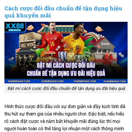
Cách cược đối đầu chuẩn để tận dụng hiệu
quả khuyến mãi
Bật mí cách cược đối đầu chuẩn để tận dụng ưu đãi hiệu quả
Hình thức cược đối đầu với sự đơn giản và đầy kịch tính đã
thu hút sự tham gia của nhiều người chơi. Đặc biệt, nếu hiểu
rõ cách đặt cược và nắm bắt khuyến mãi đúng lúc thì mọi
người hoàn toàn có thể tăng lợi nhuận một cách thông minh.