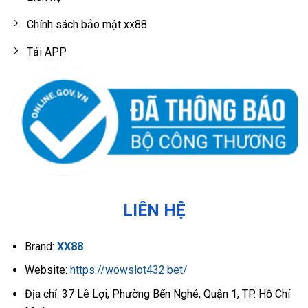
Chính sách bảo mật xx88
Tải APP
LIÊN HỆ
Brand:
XX88
Website:
https://wowslot432.bet/
Địa chỉ: 37 Lê Lợi, Phường Bến Nghé, Quận 1, TP. Hồ Chí