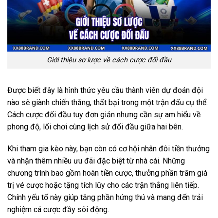
Giới thiệu sơ lược về cách cược đối đầu
Được biết đây là hình thức yêu cầu thành viên dự đoán đội
nào sẽ giành chiến thắng, thất bại trong một trận đấu cụ thể.
Cách cược đối đầu tuy đơn giản nhưng cần sự am hiểu về
phong độ, lối chơi cùng lịch sử đối đầu giữa hai bên.
Khi tham gia kèo này, bạn còn có cơ hội nhân đôi tiền thưởng
và nhận thêm nhiều ưu đãi đặc biệt từ nhà cái. Những
chương trình bao gồm hoàn tiền cược, thưởng phần trăm giá
trị vé cược hoặc tặng tích lũy cho các trận thắng liên tiếp.
Chính yếu tố này giúp tăng phần hứng thú và mang đến trải
nghiệm cá cược đầy sôi động.