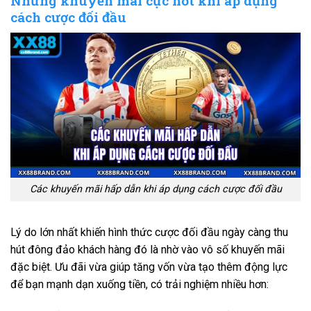
Những khuyến mãi cực hot khi áp dụng
cách cược đối đầu
Các khuyến mãi hấp dẫn khi áp dụng cách cược đối đầu
Lý do lớn nhất khiến hình thức cược đối đầu ngày càng thu
hút đông đảo khách hàng đó là nhờ vào vô số khuyến mãi
đặc biệt. Ưu đãi vừa giúp tăng vốn vừa tạo thêm động lực
để bạn mạnh dạn xuống tiền, có trải nghiệm nhiều hơn: