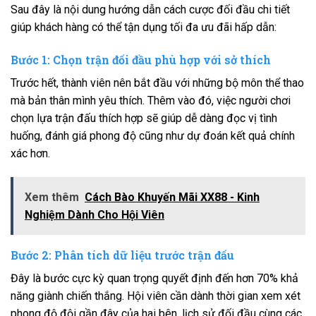
Sau đây là nội dung hướng dẫn cách cược đối đầu chi tiết
giúp khách hàng có thể tận dụng tối đa ưu đãi hấp dẫn:
Bước 1: Chọn trận đối đầu phù hợp với sở thích
Trước hết, thành viên nên bắt đầu với những bộ môn thể thao
mà bản thân mình yêu thích. Thêm vào đó, việc người chơi
chọn lựa trận đấu thích hợp sẽ giúp dễ dàng đọc vị tình
huống, đánh giá phong độ cũng như dự đoán kết quả chính
xác hơn.
Xem thêm
Cách Bào Khuyến Mãi XX88 - Kinh
Nghiệm Dành Cho Hội Viên
Bước 2: Phân tích dữ liệu trước trận đấu
Đây là bước cực kỳ quan trọng quyết định đến hơn 70% khả
năng giành chiến thắng. Hội viên cần dành thời gian xem xét
phong độ đội gần đây của hai bên, lịch sử đối đầu cùng các