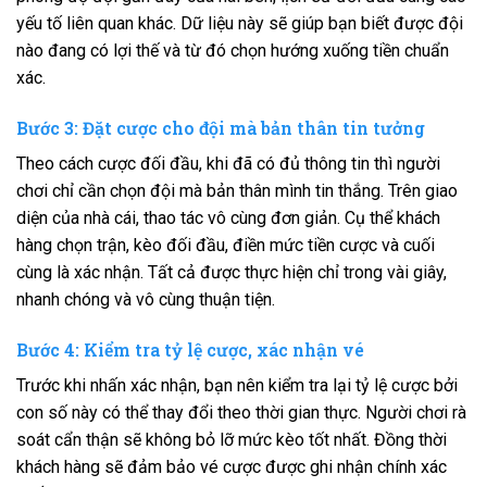
yếu tố liên quan khác. Dữ liệu này sẽ giúp bạn biết được đội
nào đang có lợi thế và từ đó chọn hướng xuống tiền chuẩn
xác.
Bước 3: Đặt cược cho đội mà bản thân tin tưởng
Theo cách cược đối đầu, khi đã có đủ thông tin thì người
chơi chỉ cần chọn đội mà bản thân mình tin thắng. Trên giao
diện của nhà cái, thao tác vô cùng đơn giản. Cụ thể khách
hàng chọn trận, kèo đối đầu, điền mức tiền cược và cuối
cùng là xác nhận. Tất cả được thực hiện chỉ trong vài giây,
nhanh chóng và vô cùng thuận tiện.
Bước 4: Kiểm tra tỷ lệ cược, xác nhận vé
Trước khi nhấn xác nhận, bạn nên kiểm tra lại tỷ lệ cược bởi
con số này có thể thay đổi theo thời gian thực. Người chơi rà
soát cẩn thận sẽ không bỏ lỡ mức kèo tốt nhất. Đồng thời
khách hàng sẽ đảm bảo vé cược được ghi nhận chính xác