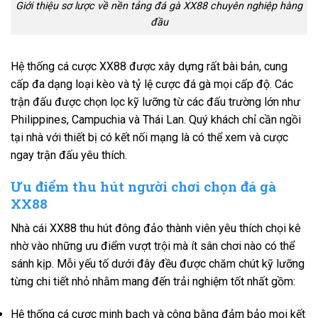
Giới thiệu sơ lược về nền tảng đá gà XX88 chuyên nghiệp hàng
đầu
Hệ thống cá cược XX88 được xây dựng rất bài bản, cung
cấp đa dạng loại kèo và tỷ lệ cược đá gà mọi cấp độ. Các
trận đấu được chọn lọc kỹ lưỡng từ các đấu trường lớn như
Philippines, Campuchia và Thái Lan. Quý khách chỉ cần ngồi
tại nhà với thiết bị có kết nối mạng là có thể xem và cược
ngay trận đấu yêu thích.
Ưu điểm thu hút người chơi chọn đá gà
XX88
Nhà cái XX88 thu hút đông đảo thành viên yêu thích chọi kê
nhờ vào những ưu điểm vượt trội mà ít sân chơi nào có thể
sánh kịp. Mỗi yếu tố dưới đây đều được chăm chút kỹ lưỡng
từng chi tiết nhỏ nhằm mang đến trải nghiệm tốt nhất gồm:
Hệ thống cá cược minh bạch và công bằng đảm bảo mọi kết