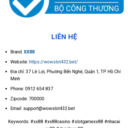
LIÊN HỆ
Brand:
XX88
Website:
https://wowslot432.bet/
Địa chỉ: 37 Lê Lợi, Phường Bến Nghé, Quận 1, TP. Hồ Chí
Minh
Phone: 0912 654 837
Zipcode: 700000
Email:
support@wowslot432.bet
Keywords: #xx88 #xx88casino #slotgamexx88 #nhacai