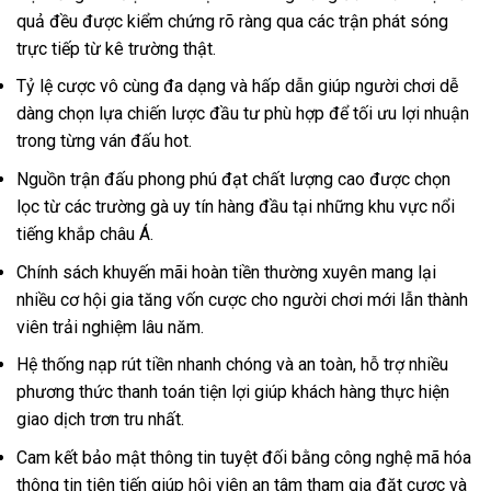
quả đều được kiểm chứng rõ ràng qua các trận phát sóng
trực tiếp từ kê trường thật.
Tỷ lệ cược vô cùng đa dạng và hấp dẫn giúp người chơi dễ
dàng chọn lựa chiến lược đầu tư phù hợp để tối ưu lợi nhuận
trong từng ván đấu hot.
Nguồn trận đấu phong phú đạt chất lượng cao được chọn
lọc từ các trường gà uy tín hàng đầu tại những khu vực nổi
tiếng khắp châu Á.
Chính sách khuyến mãi hoàn tiền thường xuyên mang lại
nhiều cơ hội gia tăng vốn cược cho người chơi mới lẫn thành
viên trải nghiệm lâu năm.
Hệ thống nạp rút tiền nhanh chóng và an toàn, hỗ trợ nhiều
phương thức thanh toán tiện lợi giúp khách hàng thực hiện
giao dịch trơn tru nhất.
Cam kết bảo mật thông tin tuyệt đối bằng công nghệ mã hóa
thông tin tiên tiến giúp hội viên an tâm tham gia đặt cược và