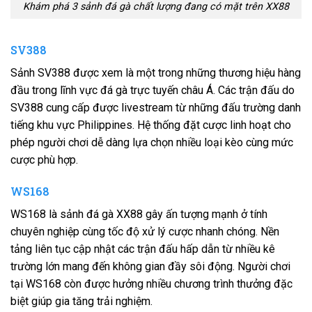
Khám phá 3 sảnh đá gà chất lượng đang có mặt trên XX88
SV388
Sảnh SV388 được xem là một trong những thương hiệu hàng
đầu trong lĩnh vực đá gà trực tuyến châu Á. Các trận đấu do
SV388 cung cấp được livestream từ những đấu trường danh
tiếng khu vực Philippines. Hệ thống đặt cược linh hoạt cho
phép người chơi dễ dàng lựa chọn nhiều loại kèo cùng mức
cược phù hợp.
WS168
WS168 là sảnh đá gà XX88 gây ấn tượng mạnh ở tính
chuyên nghiệp cùng tốc độ xử lý cược nhanh chóng. Nền
tảng liên tục cập nhật các trận đấu hấp dẫn từ nhiều kê
trường lớn mang đến không gian đầy sôi động. Người chơi
tại WS168 còn được hưởng nhiều chương trình thưởng đặc
biệt giúp gia tăng trải nghiệm.