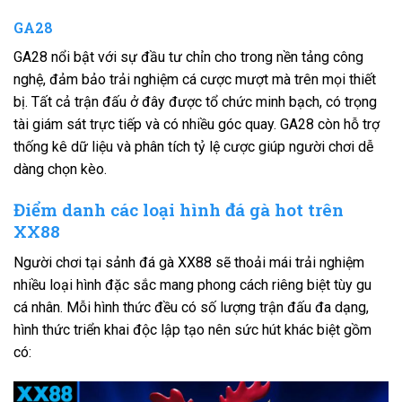
GA28
GA28 nổi bật với sự đầu tư chỉn cho trong nền tảng công
nghệ, đảm bảo trải nghiệm cá cược mượt mà trên mọi thiết
bị. Tất cả trận đấu ở đây được tổ chức minh bạch, có trọng
tài giám sát trực tiếp và có nhiều góc quay. GA28 còn hỗ trợ
thống kê dữ liệu và phân tích tỷ lệ cược giúp người chơi dễ
dàng chọn kèo.
Điểm danh các loại hình đá gà hot trên
XX88
Người chơi tại sảnh đá gà XX88 sẽ thoải mái trải nghiệm
nhiều loại hình đặc sắc mang phong cách riêng biệt tùy gu
cá nhân. Mỗi hình thức đều có số lượng trận đấu đa dạng,
hình thức triển khai độc lập tạo nên sức hút khác biệt gồm
có: