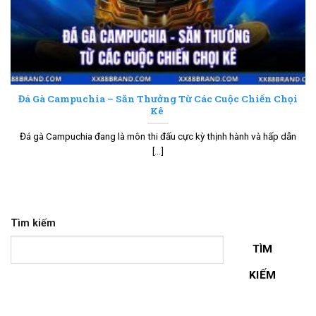
Đá Gà Campuchia – Săn Thưởng Từ Các Cuộc Chiến Chọi
Kê
Đá gà Campuchia đang là môn thi đấu cực kỳ thịnh hành và hấp dẫn
[...]
Tìm kiếm
TÌM
KIẾM