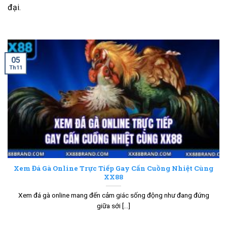
đại.
05
Th11
Xem Đá Gà Online Trực Tiếp Gay Cấn Cuồng Nhiệt Cùng
XX88
Xem đá gà online mang đến cảm giác sống động như đang đứng
giữa sới [...]