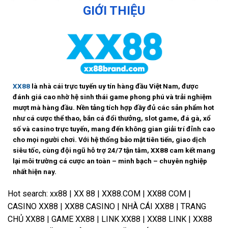
GIỚI THIỆU
XX88
là nhà cái trực tuyến uy tín hàng đầu Việt Nam, được
đánh giá cao nhờ hệ sinh thái game phong phú và trải nghiệm
mượt mà hàng đầu. Nền tảng tích hợp đầy đủ các sản phẩm hot
như cá cược thể thao, bắn cá đổi thưởng, slot game, đá gà, xổ
số và casino trực tuyến, mang đến không gian giải trí đỉnh cao
cho mọi người chơi. Với hệ thống bảo mật tiên tiến, giao dịch
siêu tốc, cùng đội ngũ hỗ trợ 24/7 tận tâm, XX88 cam kết mang
lại môi trường cá cược an toàn – minh bạch – chuyên nghiệp
nhất hiện nay.
Hot search: xx88 | XX 88 | XX88.COM | XX88 COM |
CASINO XX88 | XX88 CASINO | NHÀ CÁI XX88 | TRANG
CHỦ XX88 | GAME XX88 | LINK XX88 | XX88 LINK | XX88