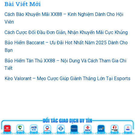
Bài Viết Mới
Cách Bào Khuyến Mãi XX88 – Kinh Nghiệm Dành Cho Hội
Viên
Cách Cược Đối Đầu Đơn Giản, Nhận Khuyến Mãi Cực Khủng
Bảo Hiểm Baccarat – Ưu Đãi Hot Nhất Năm 2025 Dành Cho
Bạn
Bảo Hiểm Tân Thủ XX88 – Nội Dung Và Cách Tham Gia Chi
Tiết
Kèo Valorant – Mẹo Cược Giúp Giành Thắng Lớn Tại Esports