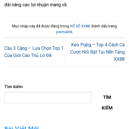
đãi nâng cao lợi nhuận mang về.
Mục nhập này đã được đăng trong
XỔ SỐ XX88
. Đánh dấu trang
permalink
.
Kèo Pubg – Top 4 Cách Cá
Cầu 3 Càng – Lựa Chọn Top 1
Cược Nổi Bật Tại Nền Tảng
Của Giới Cao Thủ Lô Đề
XX88
Tìm kiếm
TÌM
KIẾM
Bài Viết Mới