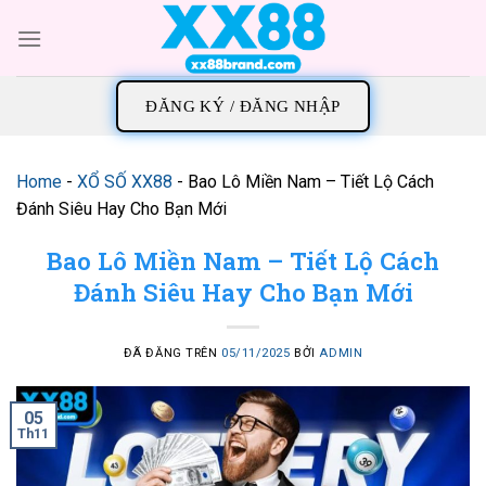
Chuyển
đến
nội
dung
ĐĂNG KÝ / ĐĂNG NHẬP
Home
-
XỔ SỐ XX88
-
Bao Lô Miền Nam – Tiết Lộ Cách
Đánh Siêu Hay Cho Bạn Mới
Bao Lô Miền Nam – Tiết Lộ Cách
Đánh Siêu Hay Cho Bạn Mới
ĐÃ ĐĂNG TRÊN
05/11/2025
BỞI
ADMIN
05
Th11