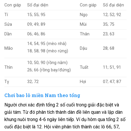
Con giáp
Số đại diện
Con giáp
Số đại diện
Tí
15; 55; 95
Ngọ
12; 52; 92
Sửa
09; 49; 89
Mùi
35; 75
Dần
06; 46; 86
Thân
23; 63
14; 54; 95 (mèo nhà)
Mão
Dậu
28; 68
18; 58; 98 (mèo rừng)
10; 50; 90 (rồng nằm)
Thìn
Tuất
11; 51, 91
26; 66 (rồng bay/đứng)
Tỵ
32; 72
Hợi
07; 47; 87
Chơi bao lô miền Nam theo tổng
Người chơi xác định tổng 2 số cuối trong giải đặc biệt và
giải tám. Từ đó phân tích thành dàn đề liên quan và lập dàn
khung nuôi trong 4-6 ngày liên tiếp. Ví dụ hôm qua tổng 2 số
cuối đặc biệt là 12. Hội viên phân tích thành các lô 66, 57,