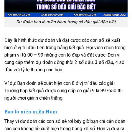
Dự đoán bao lô miền Nam trong số đầu giải đặc biệt
Đây là hình thức dự đoán và đặt cược các con số sẽ xuất
hiện ở vị trí đầu tiên trong bảng kết quả. Hội viên chọn trong
phạm vi từ 00 – 99 những con lô đẹp và đặt cược. Đơn vị
cung cấp thêm dự đoán đồng thời 2 số đầu, 3 số đầu, 4 số
đầu với tỷ lệ thưởng cao hơn.
Ví dụ: Bạn đoán sẽ xuất hiện con 8 ở vị trí đầu các giải.
Trường hợp kết quả được cung cấp có giải 9 là 897650 thì
người chơi giành chiến thắng.
Bao lô xiên miền Nam
Thay vì dự đoán các con số sẽ rơi bây giờ bạn chỉ cần đoán
các con không hề xuất hiện trong bảng xổ số. Đơn vị đưa ra