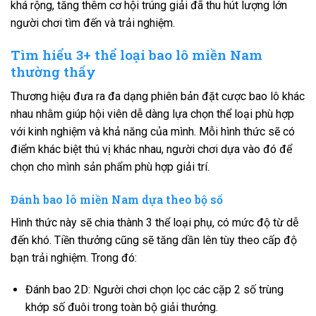
khá rộng, tăng thêm cơ hội trúng giải đã thu hút lượng lớn
người chơi tìm đến và trải nghiệm.
Tìm hiểu 3+ thể loại bao lô miền Nam
thường thấy
Thương hiệu đưa ra đa dạng phiên bản đặt cược bao lô khác
nhau nhằm giúp hội viên dễ dàng lựa chọn thể loại phù hợp
với kinh nghiệm và khả năng của mình. Mỗi hình thức sẽ có
điểm khác biệt thú vị khác nhau, người chơi dựa vào đó để
chọn cho mình sản phẩm phù hợp giải trí.
Đánh bao lô miền Nam dựa theo bộ số
Hình thức này sẽ chia thành 3 thể loại phụ, có mức độ từ dễ
đến khó. Tiền thưởng cũng sẽ tăng dần lên tùy theo cấp độ
bạn trải nghiệm. Trong đó:
Đánh bao 2D: Người chơi chọn lọc các cặp 2 số trùng
khớp số đuôi trong toàn bộ giải thưởng.