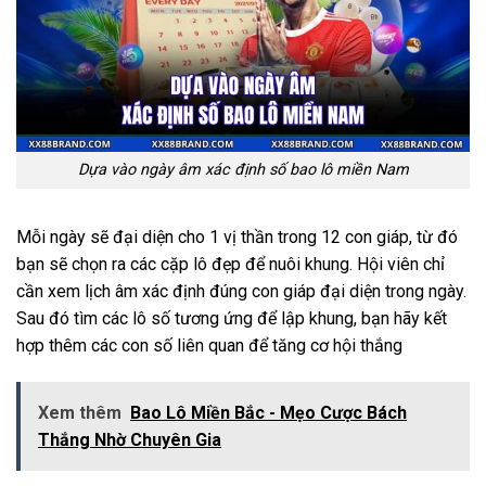
Dựa vào ngày âm xác định số bao lô miền Nam
Mỗi ngày sẽ đại diện cho 1 vị thần trong 12 con giáp, từ đó
bạn sẽ chọn ra các cặp lô đẹp để nuôi khung. Hội viên chỉ
cần xem lịch âm xác định đúng con giáp đại diện trong ngày.
Sau đó tìm các lô số tương ứng để lập khung, bạn hãy kết
hợp thêm các con số liên quan để tăng cơ hội thắng
Xem thêm
Bao Lô Miền Bắc - Mẹo Cược Bách
Thắng Nhờ Chuyên Gia