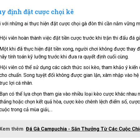
y định đặt cược chọi kê
 với những ai thực hiện đặt cược chọi gà đòn thì cần nắm vững m
Hội viên hoàn thành việc đặt tiền cược trước khi trận thi đấu đá gà
Một khi đã thực hiện đặt tiền xong, người chơi không được thay đổ
hãy tính toán kỹ lưỡng trước khi đưa ra quyết định cuối cùng.
Hội viên có thể sử dụng các cách thức soi kèo, tham khảo ý kiến
cho chuẩn. Song tuyệt đối không được gian lận, xâm nhập vào hệ 
trục lợi cá nhân.
Bạn có thể lựa chọn tham gia vào nhiều loại kèo cược khác nhau 
thắng hoặc chọn kết quả hòa, cược kèo chênh lệch điểm số, cược 
cuộc trong cả mùa giải,…
Xem thêm
Đá Gà Campuchia - Săn Thưởng Từ Các Cuộc Chi