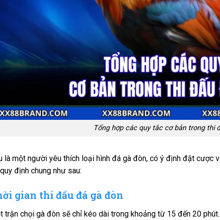
Tổng hợp các quy tắc cơ bản trong thi
 là một người yêu thích loại hình đá gà đòn, có ý định đặt cược 
quy định chung như sau:
ời gian thi đấu đá gà đòn
 trận chọi gà đòn sẽ chỉ kéo dài trong khoảng từ 15 đến 20 phút.