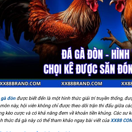
 gà đòn
được biết đến là một hình thức giải trí truyền thống, đ
môn này, hội viên không chỉ được theo dõi trận thi đấu giữa c
ng kèo cược và có khả năng đem về khoản tiền khủng. Các sư k
h thức đá gà này có thể tham khảo ngay bài viết của
XX88 CO