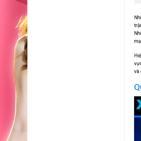
Nhữ
trậ
Nhữ
mạn
Hiệ
vực
và 
Q