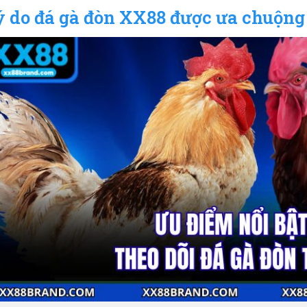
ý do đá gà đòn XX88 được ưa chuộng