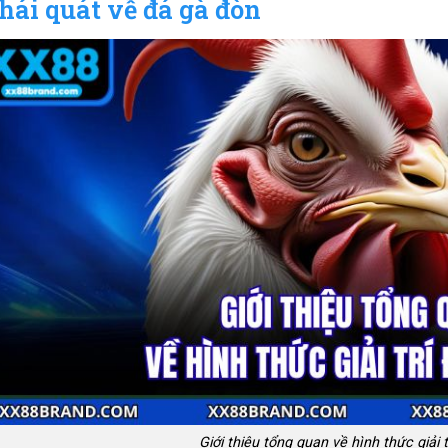
hái quát về đá gà đòn
Giới thiệu tổng quan về hình thức giải 