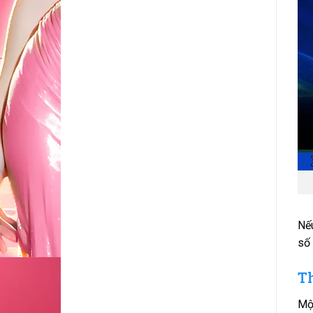
Nếu
số 
Th
Một