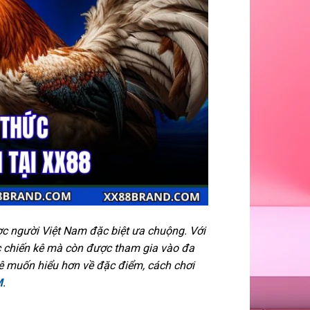
ược người Việt Nam đặc biệt ưa chuộng. Với
ác chiến kê mà còn được tham gia vào đa
ê muốn hiểu hơn về đặc điểm, cách chơi
M
.