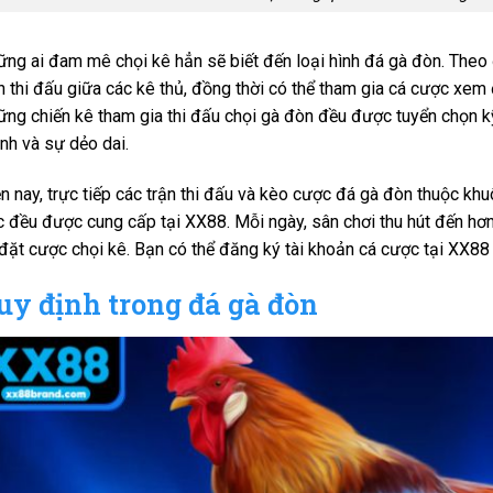
ng ai đam mê chọi kê hẳn sẽ biết đến loại hình đá gà đòn. Theo 
n thi đấu giữa các kê thủ, đồng thời có thể tham gia cá cược xem
ng chiến kê tham gia thi đấu chọi gà đòn đều được tuyển chọn k
h và sự dẻo dai.
n nay, trực tiếp các trận thi đấu và kèo cược đá gà đòn thuộc kh
 đều được cung cấp tại XX88. Mỗi ngày, sân chơi thu hút đến hơn 
đặt cược chọi kê. Bạn có thể đăng ký tài khoản cá cược tại XX88
uy định trong đá gà đòn