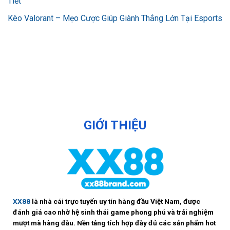
Tiết
Kèo Valorant – Mẹo Cược Giúp Giành Thắng Lớn Tại Esports
GIỚI THIỆU
XX88
là nhà cái trực tuyến uy tín hàng đầu Việt Nam, được
đánh giá cao nhờ hệ sinh thái game phong phú và trải nghiệm
mượt mà hàng đầu. Nền tảng tích hợp đầy đủ các sản phẩm hot