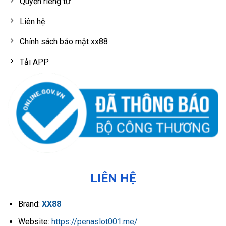
Quyền riêng tư
Liên hệ
Chính sách bảo mật xx88
Tải APP
LIÊN HỆ
Brand:
XX88
Website:
https://penaslot001.me/