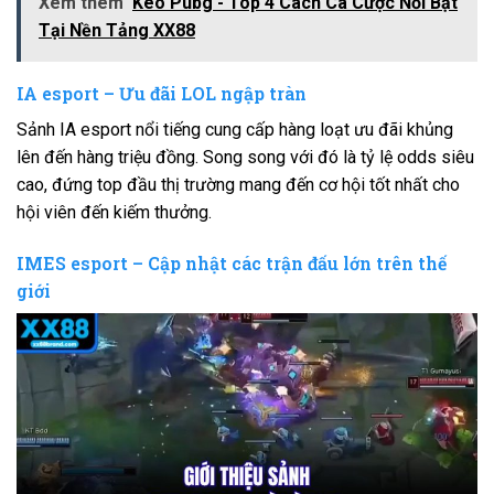
Xem thêm
Kèo Pubg - Top 4 Cách Cá Cược Nổi Bật
Tại Nền Tảng XX88
IA esport – Ưu đãi LOL ngập tràn
Sảnh IA esport nổi tiếng cung cấp hàng loạt ưu đãi khủng
lên đến hàng triệu đồng. Song song với đó là tỷ lệ odds siêu
cao, đứng top đầu thị trường mang đến cơ hội tốt nhất cho
hội viên đến kiếm thưởng.
IMES esport – Cập nhật các trận đấu lớn trên thế
giới