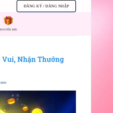
ĐĂNG KÝ / ĐĂNG NHẬP
KHUYẾN MÃI
c Vui, Nhận Thưởng
DMIN