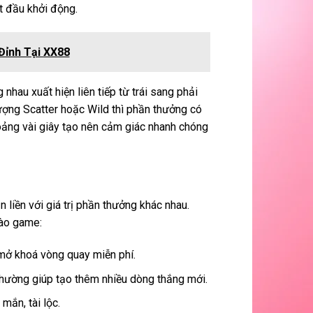
t đầu khởi động.
ỉnh Tại XX88
nhau xuất hiện liên tiếp từ trái sang phải
ượng Scatter hoặc Wild thì phần thưởng có
khoảng vài giây tạo nên cảm giác nhanh chóng
 liền với giá trị phần thưởng khác nhau.
vào game:
 mở khoá vòng quay miễn phí.
thường giúp tạo thêm nhiều dòng thắng mới.
mắn, tài lộc.