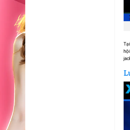
Tại
hội
jac
L