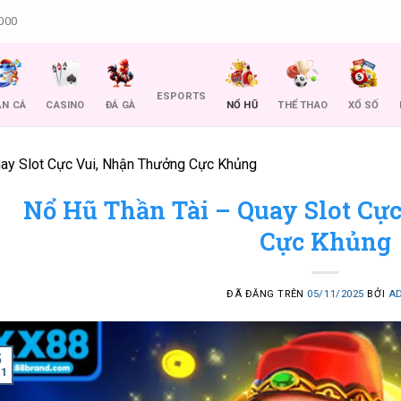
 000
ESPORTS
ẮN CÁ
CASINO
ĐÁ GÀ
NỔ HŨ
THỂ THAO
XỔ SỐ
uay Slot Cực Vui, Nhận Thưởng Cực Khủng
Nổ Hũ Thần Tài – Quay Slot Cự
Cực Khủng
ĐÃ ĐĂNG TRÊN
05/11/2025
BỞI
A
5
11