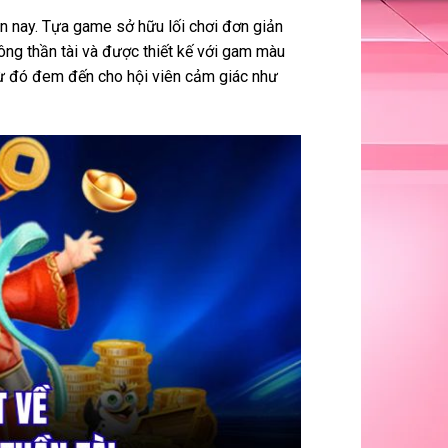
 nay. Tựa game sở hữu lối chơi đơn giản
ng thần tài và được thiết kế với gam màu
Từ đó đem đến cho hội viên cảm giác như