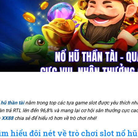
hũ thần tài
nằm trong top các tựa game slot được yêu thích n
n trả RTL lên đến 96,8% và mang lại cơ hội săn thưởng cực cao
à
XX88
chia sẻ để hiểu rõ hơn về trò chơi nhé!
ìm hiểu đôi nét về trò chơi slot nổ hũ