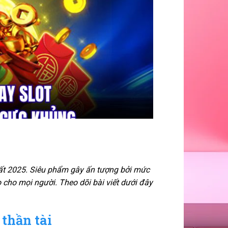
hất 2025. Siêu phẩm gây ấn tượng bởi mức
 cho mọi người. Theo dõi bài viết dưới đây
 thần tài