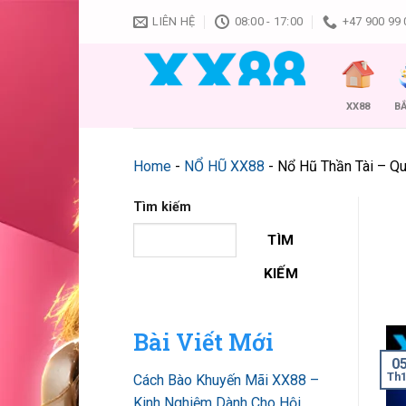
Chuyển
LIÊN HỆ
08:00 - 17:00
+47 900 99
đến
nội
dung
XX88
B
Home
-
NỔ HŨ XX88
-
Nổ Hũ Thần Tài – Q
Tìm kiếm
TÌM
KIẾM
Bài Viết Mới
0
Th
Cách Bào Khuyến Mãi XX88 –
Kinh Nghiệm Dành Cho Hội