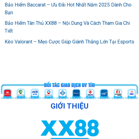
Bảo Hiểm Baccarat – Ưu Đãi Hot Nhất Năm 2025 Dành Cho
Bạn
Bảo Hiểm Tân Thủ XX88 – Nội Dung Và Cách Tham Gia Chi
Tiết
Kèo Valorant – Mẹo Cược Giúp Giành Thắng Lớn Tại Esports
GIỚI THIỆU