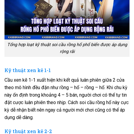
Tổng hợp loạt kỹ thuật soi cầu rồng hổ phổ biến được áp dụng
rộng rãi
Kỹ thuật xen kẽ 1-1
Cầu xen kẽ 1-1 xuất hiện khi kết quả luân phiên giữa 2 cửa
theo mô hình đều đặn như rồng – hổ – rồng – hổ. Khi chu kỳ
này ổn định trong khoảng 4 – 5 bán, người chơi có thể tự tin
đặt cược luân phiên theo nhịp. Cách soi cầu rồng hổ này cực
kỳ dễ nhận biết nên ngay cả người mới chơi cũng có thể áp
dụng dễ dàng.
Kỹ thuật xen kẽ 2-2